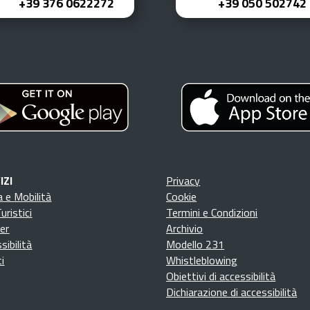
+39 376 0622272
+39 050 502742
IZI
Privacy
 e Mobilità
Cookie
uristici
Termini e Condizioni
er
Archivio
sibilità
Modello 231
i
Whistleblowing
Obiettivi di accessibilità
Dichiarazione di accessibilità