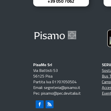
+39 050 7062
PisaMo Srl
SERV
Via Battisti 53
Sosta
56125 Pisa
Bus T
Partita Iva 01707050504
Camp
Email: segreteria@pisamo.it
Acces
Pec: pisamo@pec.devitalia.it
Event