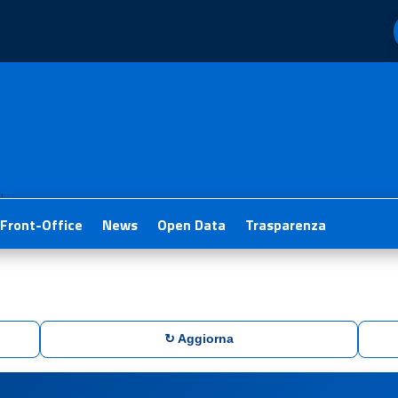
1
Front-Office
News
Open Data
Trasparenza
↻ Aggiorna