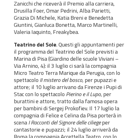
Zanicchi che riceverà il Premio alla carriera,
Drusilla Foer, Omar Pedrini, Alba Parietti,
Grazia Di Michele, Katia Breni e Benedetta
Giuntini, Gianluca Bonetta, Marco Martinelli,
Valeria Iaquinto, Freakybea.
Teatrino del Sole
. Questi gli appuntamenti per
il programma del Teatrino del Sole previsti a
Marina di Pisa (Giardino delle scuole Viviani –
Via Arnino, 4): il 3 luglio ci sarà la compagnia
Micro Teatro Terra Marique da Perugia, con lo
spettacolo
II mistero del bosco
, per pupazzi e
attore; il 10 luglio arrivano da Firenze i Pupi di
Stac con lo spettacolo
Pierino e il Lupo
, per
burattini e attore, tratto dalla famosa opera
per bambini di Sergej Prokofiev. Il 17 luglio la
compagnia di Felice e Celina da Pisa porterà in
scena
I Racconti del Signore delle ciliege
per
cantastorie e pupazzi; il 24 luglio arriverà da
Roma la compagnia Accettella Teatro, con lo