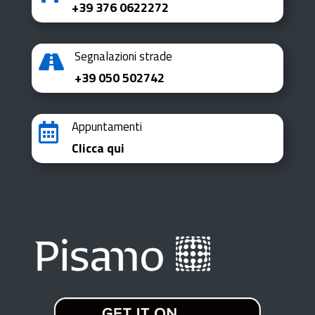
+39 376 0622272
Segnalazioni strade

+39 050 502742
Appuntamenti

Clicca qui