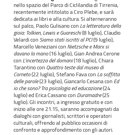
nello spazio del Parco di Ciclilandia di Tirrenia,
recentemente intitolato a Ciro Plebe, e sarà
dedicata ai libri e alla cultura. Si alterneranno
sul palco, Paolo Gulisano con
La letteratura della
gioia: Tolkien, Lewis e Guareschi
(8 luglio), Claudio
Velardi con
Siamo stati iscritti al PCI
(9 luglio),
Marcello Veneziani con
Nietzsche e Marx si
davano la mano
(16 luglio), Gian Andrea Cerone
con
L’incertezza del domani
(18 luglio), Chiara
Tarantino con
Quattro teste dal museo di
Corneto
(22 luglio), Stefano Fava con
La soffitta
delle parole
(23 luglio), Giancarlo Cesana con
Ed
io che sono? Tra psicologia ed educazione
(24
luglio) ed Erica Cassano con
Duramadre
(25
luglio). Gli incontri, a ingresso gratuito e con
inizio alle ore 21.15, saranno accompagnati da
dialoghi con giornalisti, scrittori e operatori
culturali, offrendo al pubblico occasioni di
confronto e approfondimento con gli autori.